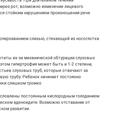
гнусавость. При длительном течении
через рот, возможно изменение лицевого
тся стойким нарушением произношения речи.
поперхиванием слизью, стекающей из носоглотки
отиты из-за механической обтурации слуховых
этом гипертрофия может быть и 1-2 степени,
стьев слуховых труб, которые отвечают за
вую трубу. Ребенок начинает постоянно
ики слишком громко.
Обусловлены постоянным кислородным голоданием
ическом аденоидите. Возможно отставание от
ском развитии.