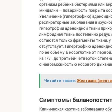
организм ребёнка бактериями или вир
миндалин — поверхность покрыта осо
Увеличение (гипертрофию) аденоидно
респираторные заболевания вирусной
гипертрофии аденоидной ткани приходи
лимфоидная ткань постепенно редуцир
остаются только фрагменты ткани, у
отсутствует. Гипертрофию аденоидно
по ее объёму в носоглотке от перво
на 1/3 , до третьей-четвертой степен
с невозможностью носового дыхания
Читайте также:
Желтизна (желтая
Симптомы баланопостит
Клиническая картина заболевания обу