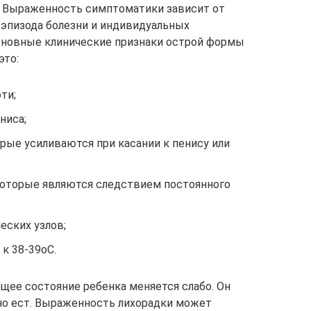
а. Выраженность симптоматики зависит от
эпизода болезни и индивидуальных
Основные клинические признаки острой формы
это:
ти;
ниса;
рые усиливаются при касании к пенису или
 которые являются следствием постоянного
еских узлов;
к 38-39оС.
бщее состояние ребенка меняется слабо. Он
но ест. Выраженность лихорадки может