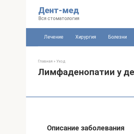
Перейти
Дент-мед
к
контенту
Вся стоматология
Лечение
Хирургия
Болезни
Главная
»
Уход
Лимфаденопатии у де
Описание заболевания