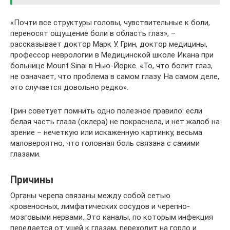
«Почти все структуры головы, чувствительные к боли,
переносят ощущение боли в область глаз», –
рассказывает доктор Марк У. Грин, доктор медицины,
профессор неврологии в Медицинской школе Икана при
больнице Mount Sinai в Нью-Йорке. «То, что болит глаз,
не означает, что проблема в самом глазу. На самом деле,
это случается довольно редко».
Грин советует помнить одно полезное правило: если
белая часть глаза (склера) не покраснела, и нет жалоб на
зрение – нечеткую или искаженную картинку, весьма
маловероятно, что головная боль связана с самими
глазами.
Причины
Органы черепа связаны между собой сетью
кровеносных, лимфатических сосудов и черепно-
мозговыми нервами. Это каналы, по которым инфекция
передается от ушей к глазам, переходит на горло и