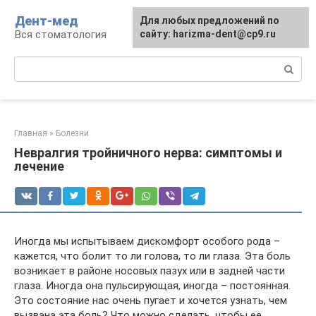
Перейти
Дент-мед
Для любых предложений по
к
Вся стоматология
сайту: harizma-dent@cp9.ru
контенту
Поиск:
Главная
»
Болезни
Невралгия тройничного нерва: симптомы и
лечение
Иногда мы испытываем дискомфорт особого рода –
кажется, что болит то ли голова, то ли глаза. Эта боль
возникает в районе носовых пазух или в задней части
глаза. Иногда она пульсирующая, иногда – постоянная.
Это состояние нас очень пугает и хочется узнать, чем
вызвана эта боль? Что можно сделать, чтобы ее