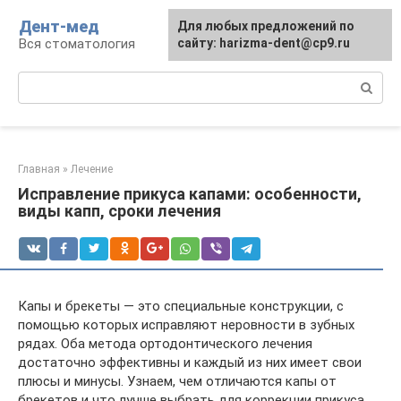
Перейти
Дент-мед
Для любых предложений по
к
Вся стоматология
сайту: harizma-dent@cp9.ru
контенту
Поиск:
Главная
»
Лечение
Исправление прикуса капами: особенности,
виды капп, сроки лечения
Капы и брекеты — это специальные конструкции, с
помощью которых исправляют неровности в зубных
рядах. Оба метода ортодонтического лечения
достаточно эффективны и каждый из них имеет свои
плюсы и минусы. Узнаем, чем отличаются капы от
брекетов и что лучше выбрать для коррекции прикуса.