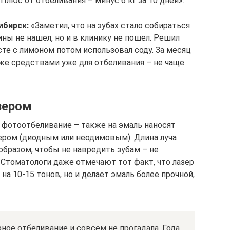
 Плюс от отбеливания – минус 6 кг за 10 дней».
ибирск:
«Заметил, что на зубах стало собираться
ины не нашел, но и в клинику не пошел. Решил
те с лимоном потом использовал соду. За месяц
 же средствами уже для отбеливания – не чаще
зером
 фотоотбеливание – также на эмаль наносят
зером (диодным или неодимовым). Длина луча
образом, чтобы не навредить зубам – не
 Стоматологи даже отмечают тот факт, что лазер
на 10-15 тонов, но и делает эмаль более прочной,
ное отбеливание и совсем не прогадала. Года