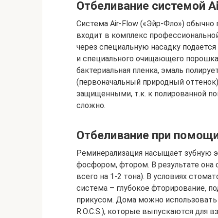
Отбеливание системой Ai
Система Air-Flow («Эйр-Фло») обычно
входит в комплекс профессиональной г
через специальную насадку подается
и специального очищающего порошка (
бактериальная пленка, эмаль полирует
(первоначальный природный оттенок)
защищенными, т.к. к полированной п
сложно.
Отбеливание при помощи
Реминерализация насыщает зубную э
фосфором, фтором. В результате она с
всего на 1-2 тона). В условиях стом
система – глубокое фторирование, п
прикусом. Дома можно использовать
R.O.C.S.), которые выпускаются для вз