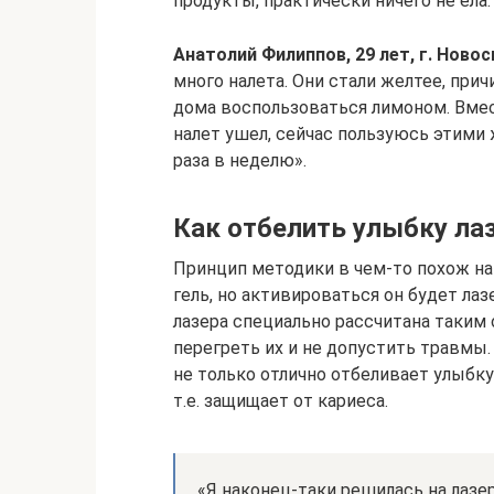
продукты, практически ничего не ела.
Анатолий Филиппов, 29 лет, г. Новос
много налета. Они стали желтее, прич
дома воспользоваться лимоном. Вмес
налет ушел, сейчас пользуюсь этими
раза в неделю».
Как отбелить улыбку ла
Принцип методики в чем-то похож на
гель, но активироваться он будет ла
лазера специально рассчитана таким 
перегреть их и не допустить травмы.
не только отлично отбеливает улыбку 
т.е. защищает от кариеса.
«Я наконец-таки решилась на лазер