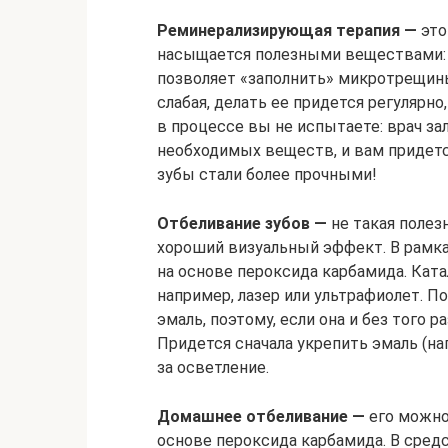
Реминерализирующая терапия —
это
насыщается полезными веществами: 
позволяет «заполнить» микротрещины
слабая, делать ее придется регулярно,
в процессе вы не испытаете: врач за
необходимых веществ, и вам придется
зубы стали более прочными!
Отбеливание зубов —
не такая полез
хороший визуальный эффект. В рамк
на основе пероксида карбамида. Кат
например, лазер или ультрафиолет. П
эмаль, поэтому, если она и без того 
Придется сначала укрепить эмаль (на
за осветление.
Домашнее отбеливание —
его можно
основе пероксида карбамида. В сред