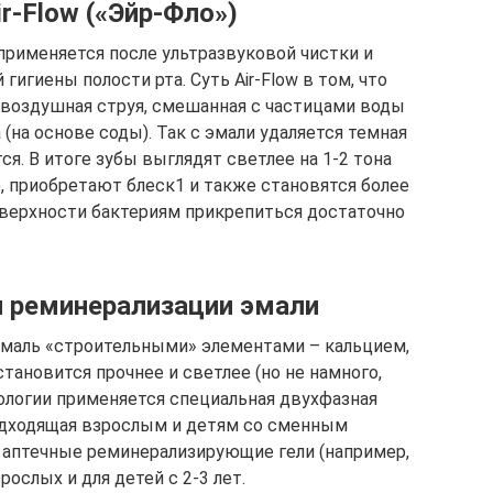
r-Flow («Эйр-Фло»)
 применяется после ультразвуковой чистки и
игиены полости рта. Суть Air-Flow в том, что
 воздушная струя, смешанная с частицами воды
на основе соды). Так с эмали удаляется темная
ся. В итоге зубы выглядят светлее на 1-2 тона
, приобретают блеск1 и также становятся более
оверхности бактериям прикрепиться достаточно
 реминерализации эмали
маль «строительными» элементами – кальцием,
тановится прочнее и светлее (но не намного,
атологии применяется специальная двухфазная
одходящая взрослым и детям со сменным
 аптечные реминерализирующие гели (например,
рослых и для детей с 2-3 лет.