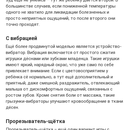
зуд ещё не унялись – тут же ребёнку даётся второй. В
большинстве случаев, если пониженной температуры
одного не хватило для ликвидации болезненных и
просто неприятных ощущений, то после второго они
точно проходят.
С вибрацией
Ещё более продвинутой моделью является устройство-
вибратор. Вибрация включается от простого сжатия
игрушки дёснами или зубками младенца. Такие игрушки
имеют яркий, нарядный окрас, что уже само по себе
привлекает внимание. Если с цветовосприятием у
ребёнка сё нормально, а тут ещё дополнительный и
приятный, даже смешной, раздражитель, отвлекающий
малыша от дискомфортных ощущений, связанных с
ростом зубов. Кроме снятия боли от массажа, такие
грызунки-вибраторы улучшают кровообращение в ткани
дёсен.
Прорезыватель-щётка
Прорезыватель-щётка – ещё один вариант игры с