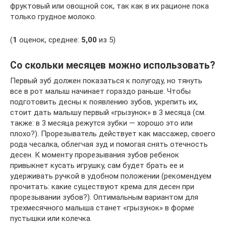
фруктовый или овощной сок, так как в их рационе пока
только грудное молоко.
(
1
оценок, среднее:
5,00
из 5)
Со скольки месяцев можно использовать?
Первый зуб должен показаться к полугоду, но тянуть
все в рот малыш начинает гораздо раньше. Чтобы
подготовить десны к появлению зубов, укрепить их,
стоит дать малышу первый «грызунок» в 3 месяца (см.
также: в 3 месяца режутся зубки — хорошо это или
плохо?). Прорезыватель действует как массажер, своего
рода чесалка, облегчая зуд и помогая снять отечность
десен. К моменту прорезывания зубов ребенок
привыкнет кусать игрушку, сам будет брать ее и
удерживать ручкой в удобном положении (рекомендуем
прочитать: какие существуют крема для десен при
прорезывании зубов?). Оптимальным вариантом для
трехмесячного малыша станет «грызунок» в форме
пустышки или колечка.