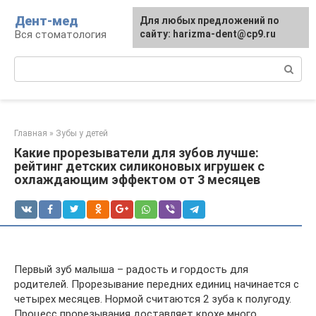
Перейти
Дент-мед
Для любых предложений по
к
Вся стоматология
сайту: harizma-dent@cp9.ru
контенту
Поиск:
Главная
»
Зубы у детей
Какие прорезыватели для зубов лучше:
рейтинг детских силиконовых игрушек с
охлаждающим эффектом от 3 месяцев
Первый зуб малыша – радость и гордость для
родителей. Прорезывание передних единиц начинается с
четырех месяцев. Нормой считаются 2 зуба к полугоду.
Процесс прорезывания доставляет крохе много