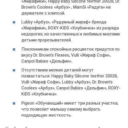
«Жирафики», Happy Baby Silicone teether 20028, Dr.
Brown’s Coolees «Арбуз» , MamSi «Радуга» на
держателе с клипсой.
Lubby «Арбуз», «Радужный жираф» бренда
«Жирафики», ROXY-KIDS «Клубничка» из разряда
недорогих, но качественных и любимых многими
детьми прорезывателей.
Поклонникам спокойных расцветок придутся по
вкусу Dr. Brown’s Flexees, Vulli «Жираф Софи»,
Canpol Babies «Дельфин».
Отсутствием мелких деталей могут
похвастаться: Happy Baby Silicone teether 20028,
Vulli «Жираф Софи», Lubby «Арбуз», Dr. Brown’s
Coolees «Арбуз», Canpol Babies «Дельфин», ROXY-
KIDS «Клубничка».
Pigeon «Обучающий» имеет три разных участка,
что позволит малышу самому выбрать
подходящую жесткость.